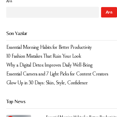
Ara
Ara
Your E-mail
*
Daha sonraki yorumlarımda kullanılması için adım, e-
Son Yazılar
posta adresim ve site adresim bu tarayıcıya
kaydedilsin.
Essential Morning Habits for Better Productivity
Submit Comment
10 Fashion Mistakes That Ruin Your Look
Why a Digital Detox Improves Daily Well-Being
Essential Camera and 7 Light Picks for Content Creators
Glow Up in 30 Days: Skin, Style, Confidence
Top News