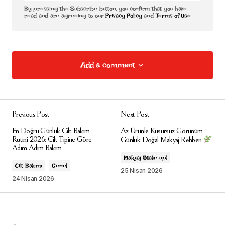
By pressing the Subscribe button, you confirm that you have
read and are agreeing to our
Privacy Policy
and
Terms of Use
Add a comment
Add a comment
Previous Post
Next Post
E-posta adresiniz yayınlanmayacak.
Gerekli
En Doğru Günlük Cilt Bakım
Az Ürünle Kusursuz Görünüm:
alanlar
*
ile işaretlenmişlerdir
Rutini 2026: Cilt Tipine Göre
Günlük Doğal Makyaj Rehberi
Adım Adım Bakım
Makyaj (Make up)
Comment
*
Cilt Bakımı
Genel
25 Nisan 2026
24 Nisan 2026
Your Name
*