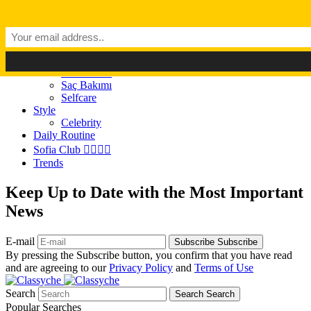
Dark Mode
Light Mode
Classyché
Güzellik
Makyaj (Make up)
Cilt Bakımı
Saç Bakımı
Selfcare
Style
Celebrity
Daily Routine
Sofia Club 👩‍❤️‍💋‍👨
Trends
Keep Up to Date with the Most Important
News
E-mail
Subscribe
Subscribe
By pressing the Subscribe button, you confirm that you have read
and are agreeing to our
Privacy Policy
and
Terms of Use
Search
Search
Search
Popular Searches