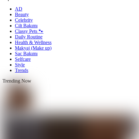
AD
Beauty
Celebrity
Cilt Bakımı
Classy Pets 🐾
Daily Routine
Health & Wellness
Makyaj (Make up)
Saç Bakımı
Selfcare
Style
Trends
Trending Now