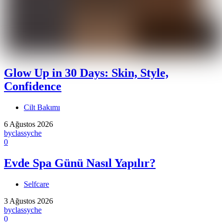
Glow Up in 30 Days: Skin, Style,
Confidence
Cilt Bakımı
6 Ağustos 2026
by
classyche
0
Evde Spa Günü Nasıl Yapılır?
Selfcare
3 Ağustos 2026
by
classyche
0