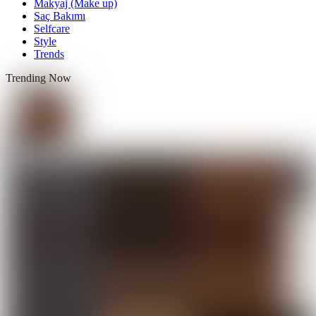
Makyaj (Make up)
Saç Bakımı
Selfcare
Style
Trends
Trending Now