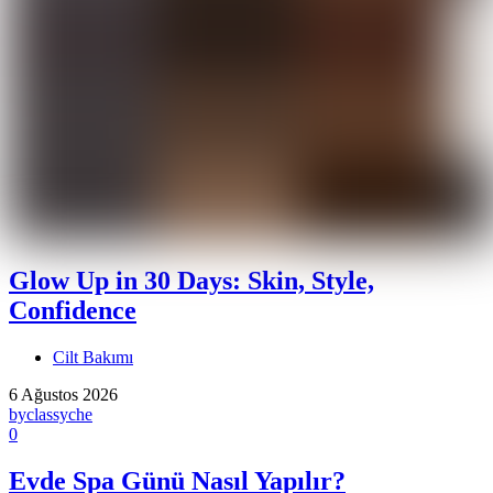
Glow Up in 30 Days: Skin, Style,
Confidence
Cilt Bakımı
6 Ağustos 2026
by
classyche
0
Evde Spa Günü Nasıl Yapılır?