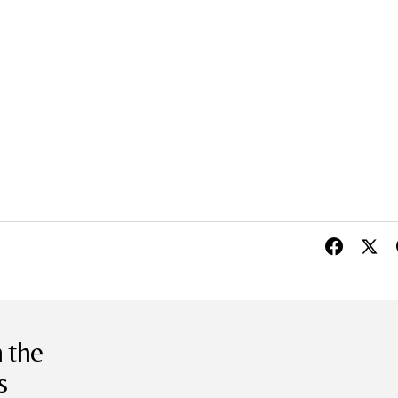
 the
s