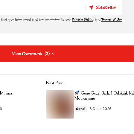
Subscribe
Subscribe
m that you have read and are agreeing to our
Privacy Policy
and
Terms of Use
View Comments (2)
View Comments (2)
arif […]
Next Post
ltı Motivasyonu - Classyche
6 Ocak 2026 at 12:06
inimal
Güne Güzel Başla: 1 Dakikalık Kah
Motivasyonu
26
6 Ocak 2026
Genel