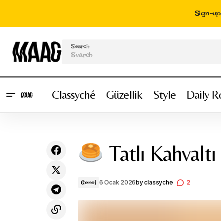
Sign-up 
Search
Classyché
Güzellik
Style
Daily R
Sofia: Natural Looks
— Minimal Makyaj
ile Canlı Yayın
Tatlı Kahvaltı
6 Ocak 2026
by
classyche
2
Genel