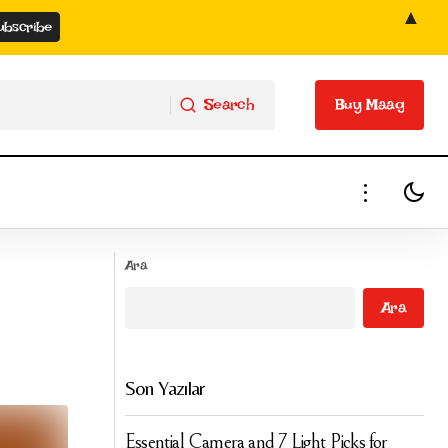
▲
Search
Buy Maag
Search
Buy Maag
Güne Güzel Başla: 1 Dakikalık Kahvaltı
Ara
Motivasyonu
Ara
Son Yazılar
Essential Camera and 7 Light Picks for