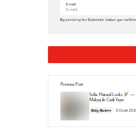
E-mail
By pressing the Subscribe button, you confir
[…]
Tatlı Kahvaltı Severlere Özel Mini T
Previous Post
Güne Güzel Başla: 1 Dakikalık Kahva
Sofia: Natural Looks
— M
Yanıtla
Makyaj ile Canlı Yayın
5 Ocak 20
Daily Routine
**back biome**