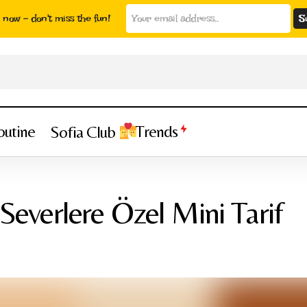
now - don't miss the fun!
outine
Trends
Sofia Club
Tatlı Kahvaltı Severlere Özel Mini Tarif
Genel
 Severlere Özel Mini Tarif