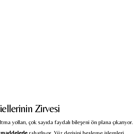
ellerinin Zirvesi
tma yolları, çok sayıda faydalı bileşeni ön plana çıkarıyor.
cı maddelerle
rahatlıyor. Yüz derisini besleme işlemleri,