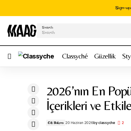
Sign-up 
Search
Classyché
Güzellik
Sty
That Girl Routine Nasıl Yapılır? Sabah ve
Günlük Rutin Önerileri
2026’nın En Popü
İçerikleri ve Etkile
20 Haziran 2026
by
classyche
2
Cilt Bakımı