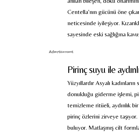
anılan bileşen, doku onarımın
Centella’nın gücünü öne çıka
neticesinde iyileşiyor. Kızarı
sayesinde eski sağlığına kavu
Advertisement
Pirinç suyu ile aydı
Yüzyıllardır Asyalı kadınların s
donukluğu giderme işlemi, pi
temizleme ritüeli, aydınlık bi
pirinç özlerini zirveye taşıy
buluyor. Matlaşmış cilt formla