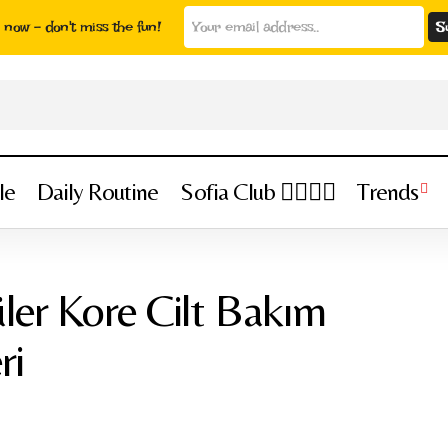
now - don't miss the fun!
le
Daily Routine
Sofia Club 👩‍❤️‍💋‍👨
Trends
2026’nın En Popüler Kore Cilt Bakım İçerikleri ve Etkile
Cilt Bakımı
ler Kore Cilt Bakım
ri