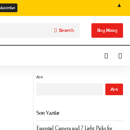
▲
Search
Buy Maag
Search
Buy Maag
ri
Retinol Kullanırken Yapılan 12 Büyük Hata
Ara
Ara
Son Yazılar
Essential Camera and 7 Light Picks for