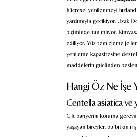
hücresel yenilenmeyi hızlandırı
yardımıyla gecikiyor. Uzak Doğ
biçiminde tanımlıyor. Kimyasal
ediliyor. Yüz temizleme jelle
yenileme kapasitesine destek v
maddelerin gücünden besleni
Hangi Öz Ne İşe 
Centella asiatica ve ya
Cilt bariyerini koruma görevi
yaşayan bireyler, bu bitkinin