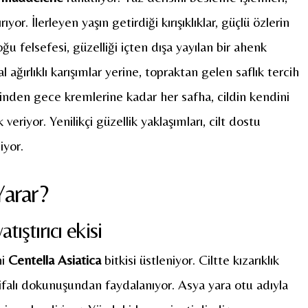
yor. İlerleyen yaşın getirdiği kırışıklıklar, güçlü özlerin
u felsefesi, güzelliği içten dışa yayılan bir ahenk
 ağırlıklı karışımlar yerine, topraktan gelen saflık tercih
rinden gece kremlerine kadar her safha, cildin kendini
eriyor. Yenilikçi güzellik yaklaşımları, cilt dostu
yor.
Yarar?
tıştırıcı ekisi
ni
Centella Asiatica
bitkisi üstleniyor. Ciltte kızarıklık
 şifalı dokunuşundan faydalanıyor. Asya yara otu adıyla