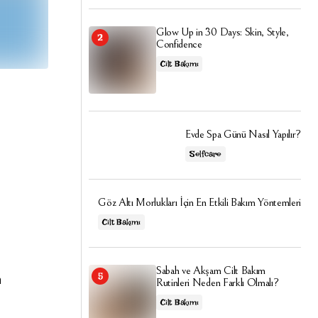
Glow Up in 30 Days: Skin, Style,
Confidence
Cilt Bakımı
Evde Spa Günü Nasıl Yapılır?
Selfcare
Göz Altı Morlukları İçin En Etkili Bakım Yöntemleri
Cilt Bakımı
Sabah ve Akşam Cilt Bakım
n
Rutinleri Neden Farklı Olmalı?
Cilt Bakımı