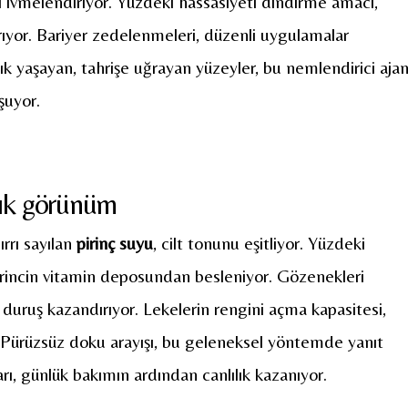
ı ivmelendiriyor. Yüzdeki hassasiyeti dindirme amacı,
rıyor. Bariyer zedelenmeleri, düzenli uygulamalar
klık yaşayan, tahrişe uğrayan yüzeyler, bu nemlendirici aja
şuyor.
nlık görünüm
ırrı sayılan
pirinç suyu
, cilt tonunu eşitliyor. Yüzdeki
rincin vitamin deposundan besleniyor. Gözenekleri
r duruş kazandırıyor. Lekelerin rengini açma kapasitesi,
or. Pürüzsüz doku arayışı, bu geleneksel yöntemde yanıt
rı, günlük bakımın ardından canlılık kazanıyor.