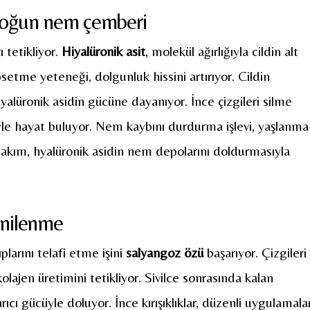
e yoğun nem çemberi
ı tetikliyor.
Hiyalüronik asit
, molekül ağırlığıyla cildin alt
setme yeteneği, dolgunluk hissini artırıyor. Cildin
 hyalüronik asidin gücüne dayanıyor. İnce çizgileri silme
le hayat buluyor. Nem kaybını durdurma işlevi, yaşlanma
i bakım, hyalüronik asidin nem depolarını doldurmasıyla
enilenme
plarını telafi etme işini
salyangoz özü
başarıyor. Çizgileri
lajen üretimini tetikliyor. Sivilce sonrasında kalan
rıcı gücüyle doluyor. İnce kırışıklıklar, düzenli uygulamala