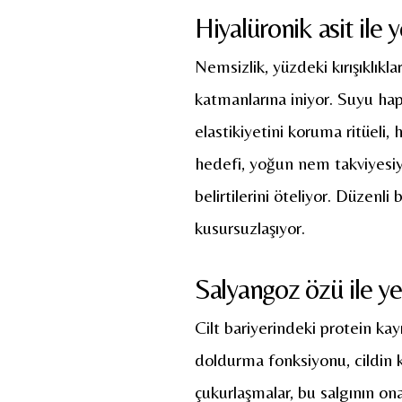
Hiyalüronik asit il
Nemsizlik, yüzdeki kırışıklıklar
katmanlarına iniyor. Suyu hap
elastikiyetini koruma ritüeli,
hedefi, yoğun nem takviyesiy
belirtilerini öteliyor. Düzenl
kusursuzlaşıyor.
Salyangoz özü ile y
Cilt bariyerindeki protein kayı
doldurma fonksiyonu, cildin ko
çukurlaşmalar, bu salgının ona