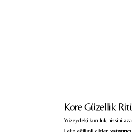
Kore Güzellik Ritü
Yüzeydeki kuruluk hissini azal
Leke eğilimli ciltler,
yatıştırı