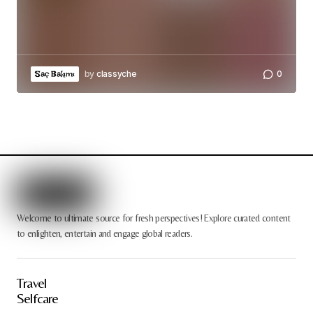
by
classyche
0
Saç Bakımı
Welcome to ultimate source for fresh perspectives! Explore curated content
to enlighten, entertain and engage global readers.
Travel
Selfcare