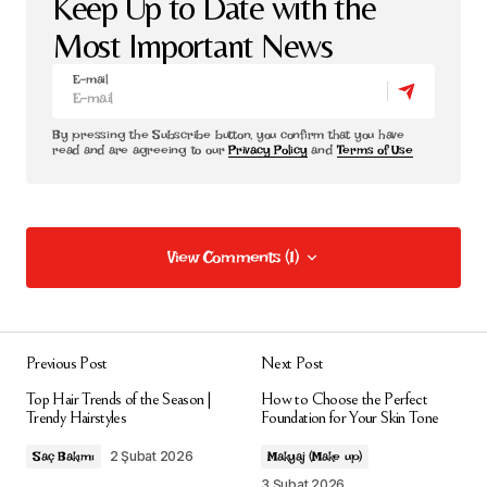
Keep Up to Date with the
Most Important News
E-mail
By pressing the Subscribe button, you confirm that you have
read and are agreeing to our
Privacy Policy
and
Terms of Use
View Comments (1)
View Comments (1)
[…] Daha fazla saç modeli için:
https://www.classyche.com/bu-sezonun-en-populer-sac-
Previous Post
Next Post
modelleri-sac-trendleri/
[…]
Top Hair Trends of the Season |
How to Choose the Perfect
Trendy Hairstyles
Foundation for Your Skin Tone
2026 Kadın Saç Trendleri: En Popüler Kesimler ve
Modern Stil Önerileri - Classyche
2 Şubat 2026
Saç Bakımı
Makyaj (Make up)
30 Nisan 2026 at 12:32
3 Şubat 2026