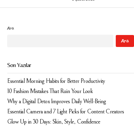
Yanıtla
Ara
E-posta adresiniz yayınlanmayacak.
Gerekli
Ara
alanlar
*
ile işaretlenmişlerdir
Comment
*
Son Yazılar
Essential Morning Habits for Better Productivity
10 Fashion Mistakes That Ruin Your Look
Your Name
*
Why a Digital Detox Improves Daily Well-Being
Essential Camera and 7 Light Picks for Content Creators
Your E-mail
*
Glow Up in 30 Days: Skin, Style, Confidence