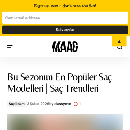
Sign-up now - don't miss the fun!
▲
Bu Sezonun En Popüler Saç Modelleri | Saç Trendleri
Bu Sezonun En Popüler Saç
Modelleri | Saç Trendleri
3 Şubat 2026
by
classyche
1
Saç Bakımı