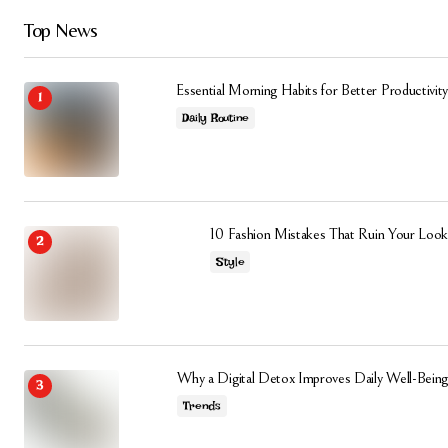
Daha sonraki yorumlarımda kullanılması için adım, e-
posta adresim ve site adresim bu tarayıcıya
Top News
kaydedilsin.
Essential Morning Habits for Better Productivity
Submit Comment
Daily Routine
10 Fashion Mistakes That Ruin Your Look
Style
Why a Digital Detox Improves Daily Well-Being
Trends