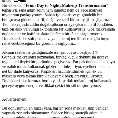
kolay! 🌅➡🌃
Bu videoda,
“From Day to Night: Makeup Transformation”
temasıyla sana adım adım hem gündüz hem de gece makyajı
tüyolarımı paylaşıyorum. Sabah işe, okula veya gündelik bir
buluşmaya giderken hafif, doğal ve zarif bir makyajla başlıyoruz.
Ten makyajında cildin doğal ışıltısını ortaya çıkaran hafif fondöten,
taze bir allık ve yumuşak tonlarda far kullanıyoruz. Göz makyajında
nude tonlar ve hafif maskara ile ferah bir ifade oluşturuyoruz.
Dudaklarda ise soft pembe veya nude ruj tercih ederek gün boyu
rahat edebileceğiniz bir görünüm sağlıyoruz.
Akşam saatlerine geldiğimizde ise işin büyüsü başlıyor! ✨
Gündüz makyajınızı bozmadan, birkaç küçük dokunuşla geceye
uygun, etkileyici bir görünüme geçiyoruz. Far paletinden daha koyu
ve ışıltılı tonlar kullanarak gözleri derinleştiriyor, eyeliner ile daha
net bir ifade katıyoruz. Kirpikleri hacimlendirmek için ek bir
maskara veya takma kirpik ekleyerek bakışları vurguluyoruz.
Dudaklarda ise kırmızı, bordo ya da parlak tonlarda ruj kullanarak
geceye uygun enerjik ve dikkat çekici bir stil oluşturuyoruz.
Advertisement
Bu dönüşümün en güzel yanı, baştan sona makyajı silip yeniden
yapmak zorunda olmamanız. Sadece birkaç stratejik adım ile,
sabahın minimal tarzından akşamın ışıltılı havasına geçiş