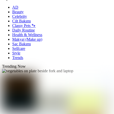
AD
Beauty
Celebrity
Cilt Bakımı
Classy Pets 🐾
Daily Routine
Health & Wellness
Makyaj (Make up)
Saç Bakımı
Selfcare
Style
Trends
Trending Now