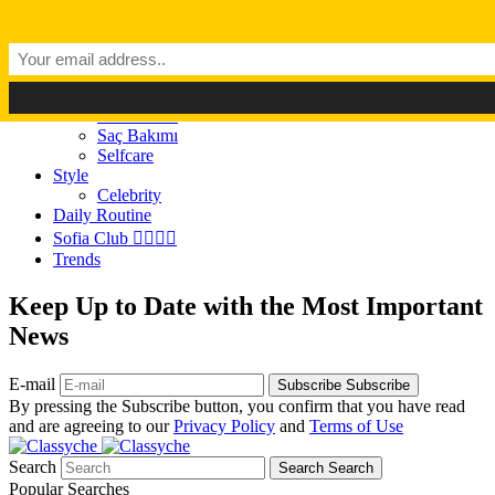
Dark Mode
Light Mode
Classyché
Güzellik
Makyaj (Make up)
Cilt Bakımı
Saç Bakımı
Selfcare
Style
Celebrity
Daily Routine
Sofia Club 👩‍❤️‍💋‍👨
Trends
Keep Up to Date with the Most Important
News
E-mail
Subscribe
Subscribe
By pressing the Subscribe button, you confirm that you have read
and are agreeing to our
Privacy Policy
and
Terms of Use
Search
Search
Search
Popular Searches