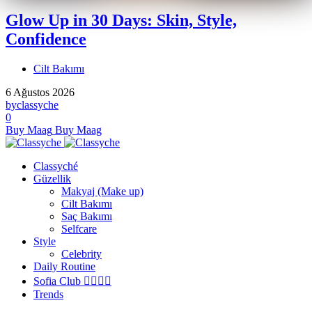
Glow Up in 30 Days: Skin, Style,
Confidence
Cilt Bakımı
6 Ağustos 2026
by
classyche
0
Buy Maag
Buy Maag
Classyché
Güzellik
Makyaj (Make up)
Cilt Bakımı
Saç Bakımı
Selfcare
Style
Celebrity
Daily Routine
Sofia Club 👩‍❤️‍💋‍👨
Trends