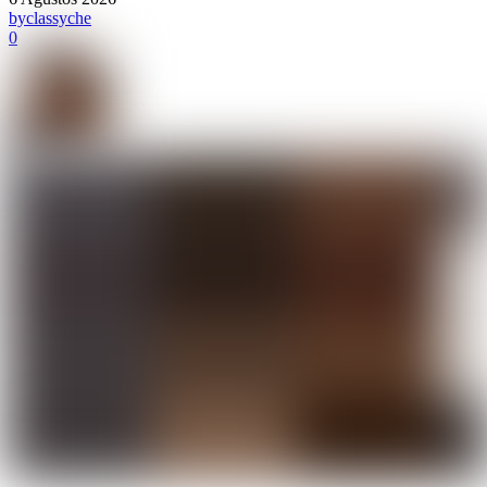
by
classyche
0