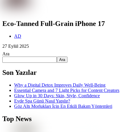
Eco-Tanned Full-Grain iPhone 17
AD
27 Eylül 2025
Ara
Ara
Son Yazılar
Why a Digital Detox Improves Daily Well-Being
Essential Camera and 7 Light Picks for Content Creators
Glow Up in 30 Days: Skin, Style, Confidence
Evde Spa Günü Nasıl Yapılır?
Göz Altı Morlukları İçin En Etkili Bakım Yöntemleri
Top News