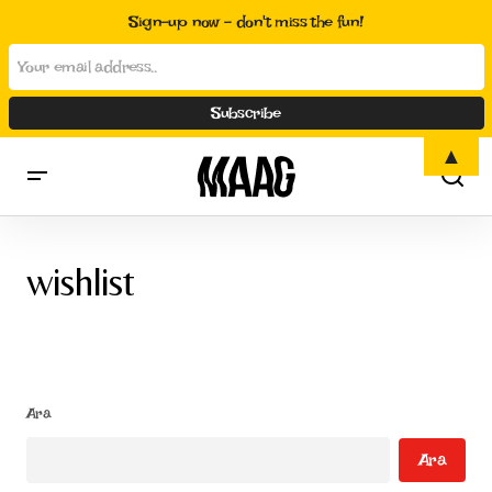
Sign-up now - don't miss the fun!
▲
wishlist
Ara
Ara