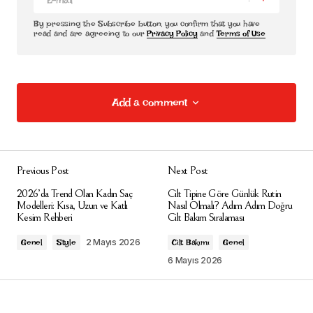
By pressing the Subscribe button, you confirm that you have
read and are agreeing to our
Privacy Policy
and
Terms of Use
Add a comment
Add a comment
Previous Post
Next Post
E-posta adresiniz yayınlanmayacak.
Gerekli
2026’da Trend Olan Kadın Saç
Cilt Tipine Göre Günlük Rutin
alanlar
*
ile işaretlenmişlerdir
Modelleri: Kısa, Uzun ve Katlı
Nasıl Olmalı? Adım Adım Doğru
Kesim Rehberi
Cilt Bakım Sıralaması
Comment
*
2 Mayıs 2026
Genel
Style
Cilt Bakımı
Genel
6 Mayıs 2026