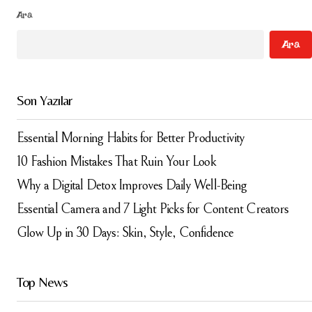
Your Name
*
Ara
Ara
Your E-mail
*
Daha sonraki yorumlarımda kullanılması için adım, e-
Son Yazılar
posta adresim ve site adresim bu tarayıcıya
kaydedilsin.
Essential Morning Habits for Better Productivity
Submit Comment
10 Fashion Mistakes That Ruin Your Look
Why a Digital Detox Improves Daily Well-Being
Essential Camera and 7 Light Picks for Content Creators
Glow Up in 30 Days: Skin, Style, Confidence
Top News