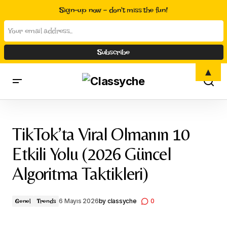
Sign-up now - don't miss the fun!
▲
TikTok’ta Viral Olmanın 10 Etkili Yolu (2026 Güncel Algoritma
Taktikleri)
TikTok’ta Viral Olmanın 10
Etkili Yolu (2026 Güncel
Algoritma Taktikleri)
6 Mayıs 2026
by
classyche
0
Genel
Trends