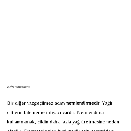
Advertisement
Bir diğer vazgeçilmez adım
nemlendirmedir
. Yağlı
ciltlerin bile neme ihtiyacı vardır. Nemlendirici
kullanmamak, cildin daha fazla yağ üretmesine neden
olabilir. Dermatologlar, hyaluronik asit, seramid ve