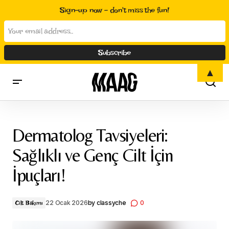
Sign-up now - don't miss the fun!
▲
Dermatolog Tavsiyeleri: Sağlıklı ve Genç Cilt İçin İpuçları!
Dermatolog Tavsiyeleri:
Sağlıklı ve Genç Cilt İçin
İpuçları!
22 Ocak 2026
by
classyche
0
Cilt Bakımı