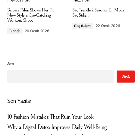
E-posta adresiniz yayınlanmayacak.
Gerekli
Barbara Palvin Shows Her Fit
Saç Trendleri: Sezonun En Moda
alanlar
*
ile işaretlenmişlerdir
New Style in Eye-Catching
Saç Stilleri!
Workout Shoot
22 Ocak 2026
Saç Bakımı
Comment
*
20 Ocak 2026
Trends
Ara
Your Name
*
Ara
Your E-mail
*
Son Yazılar
Daha sonraki yorumlarımda kullanılması için adım, e-
posta adresim ve site adresim bu tarayıcıya
kaydedilsin.
10 Fashion Mistakes That Ruin Your Look
Why a Digital Detox Improves Daily Well-Being
Submit Comment