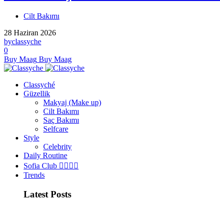
Cilt Bakımı
28 Haziran 2026
by
classyche
0
Buy Maag
Buy Maag
Classyché
Güzellik
Makyaj (Make up)
Cilt Bakımı
Saç Bakımı
Selfcare
Style
Celebrity
Daily Routine
Sofia Club 👩‍❤️‍💋‍👨
Trends
Latest Posts