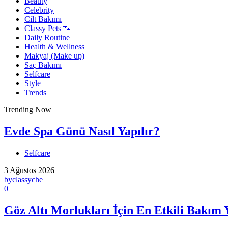
Beauty
Celebrity
Cilt Bakımı
Classy Pets 🐾
Daily Routine
Health & Wellness
Makyaj (Make up)
Saç Bakımı
Selfcare
Style
Trends
Trending Now
Evde Spa Günü Nasıl Yapılır?
Selfcare
3 Ağustos 2026
by
classyche
0
Göz Altı Morlukları İçin En Etkili Bakım