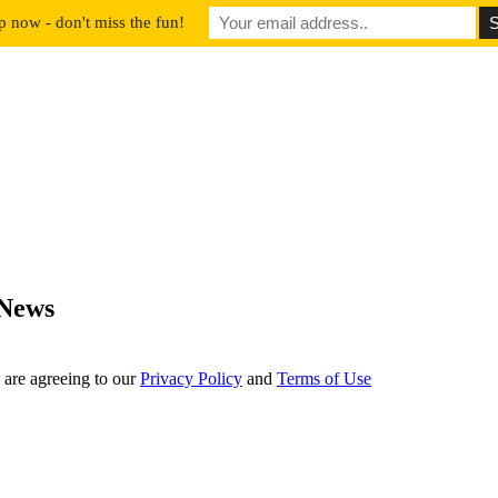
p now - don't miss the fun!
 News
 are agreeing to our
Privacy Policy
and
Terms of Use