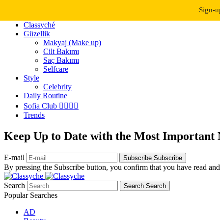
Dark Mode
Light Mode
Sign-u
Classyché
Güzellik
Makyaj (Make up)
Cilt Bakımı
Saç Bakımı
Selfcare
Style
Celebrity
Daily Routine
Sofia Club 👩‍❤️‍💋‍👨
Trends
Keep Up to Date with the Most Important
E-mail
Subscribe
Subscribe
By pressing the Subscribe button, you confirm that you have read and
Search
Search
Search
Popular Searches
AD