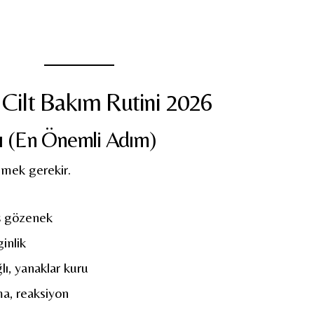
Cilt Bakım Rutini 2026
anı (En Önemli Adım)
ilmek gerekir.
ş gözenek
inlik
lı, yanaklar kuru
a, reaksiyon