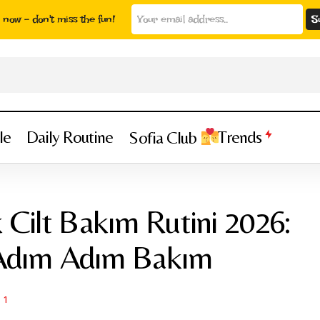
now - don't miss the fun!
le
Daily Routine
Trends
Sofia Club
En Doğru Günlük Cilt Bakım Rutini 2026: Cilt Tipine Göre A
Cilt Bakım Rutini 2026:
e Adım Adım Bakım
1