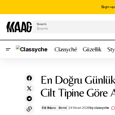
Sign-up 
Search
Classyché
Güzellik
Sty
Yeni Moda Kadın Saç Kesimleri 2026:
Cilt Bakımı
Genel
Trend Saç Modelleri ve Stil Önerileri
En Doğru Günlük 
Cilt Tipine Gör
24 Nisan 2026
by
classyche
Cilt Bakımı
Genel