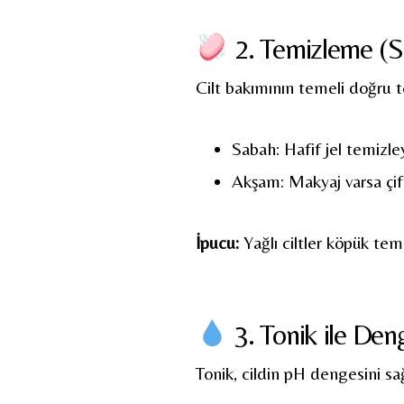
2. Temizleme (
Cilt bakımının temeli doğru 
Sabah: Hafif jel temizley
Akşam: Makyaj varsa çif
İpucu:
Yağlı ciltler köpük temi
3. Tonik ile De
Tonik, cildin pH dengesini s