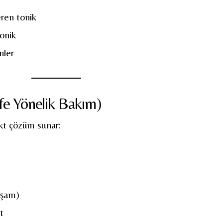
çeren tonik
tonik
nler
e Yönelik Bakım)
ekt çözüm sunar:
akşam)
t