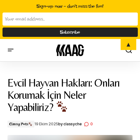
Sign-up now - don't miss the fun!
▲
Evcil Hayvan Hakları: Onları Korumak İçin Neler Yapabiliriz?
Evcil Hayvan Hakları: Onları
Korumak İçin Neler
Yapabiliriz?
19 Ekim 2025
by
classyche
0
Classy Pets