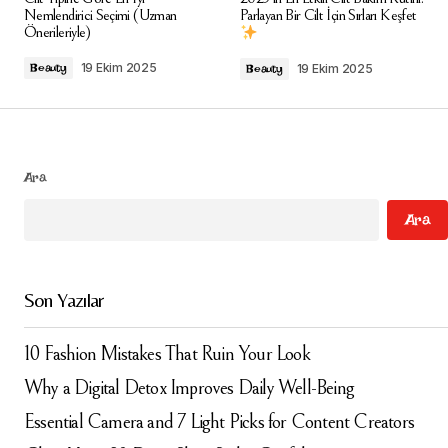
alanlar
*
ile işaretlenmişlerdir
Nemlendirici Seçimi (Uzman
Parlayan Bir Cilt İçin Sırları Keşfet
Önerileriyle)
Comment
*
19 Ekim 2025
Beauty
19 Ekim 2025
Beauty
Ara
Your Name
*
Ara
Your E-mail
*
Son Yazılar
Daha sonraki yorumlarımda kullanılması için adım, e-
posta adresim ve site adresim bu tarayıcıya
kaydedilsin.
10 Fashion Mistakes That Ruin Your Look
Why a Digital Detox Improves Daily Well-Being
Submit Comment
Essential Camera and 7 Light Picks for Content Creators