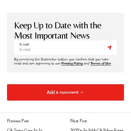
Keep Up to Date with the
Most Important News
E-mail
By pressing the Subscribe button, you confirm that you have
read and are agreeing to our
Privacy Policy
and
Terms of Use
Add a comment
Add a comment
Previous Post
Next Post
E-posta adresiniz yayınlanmayacak.
Gerekli
Cilt Tipine Göre En İyi
2025’in En Etkili Cilt Bakım Rutini: