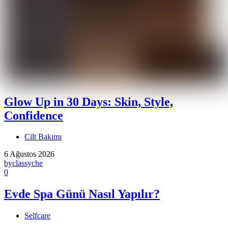
Glow Up in 30 Days: Skin, Style,
Confidence
Cilt Bakımı
6 Ağustos 2026
by
classyche
0
Evde Spa Günü Nasıl Yapılır?
Selfcare