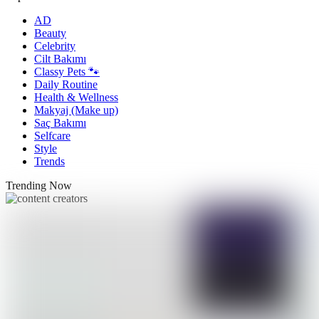
AD
Beauty
Celebrity
Cilt Bakımı
Classy Pets 🐾
Daily Routine
Health & Wellness
Makyaj (Make up)
Saç Bakımı
Selfcare
Style
Trends
Trending Now