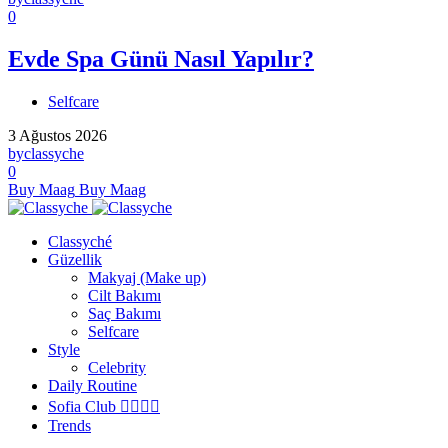
0
Evde Spa Günü Nasıl Yapılır?
Selfcare
3 Ağustos 2026
by
classyche
0
Buy Maag
Buy Maag
Classyché
Güzellik
Makyaj (Make up)
Cilt Bakımı
Saç Bakımı
Selfcare
Style
Celebrity
Daily Routine
Sofia Club 👩‍❤️‍💋‍👨
Trends