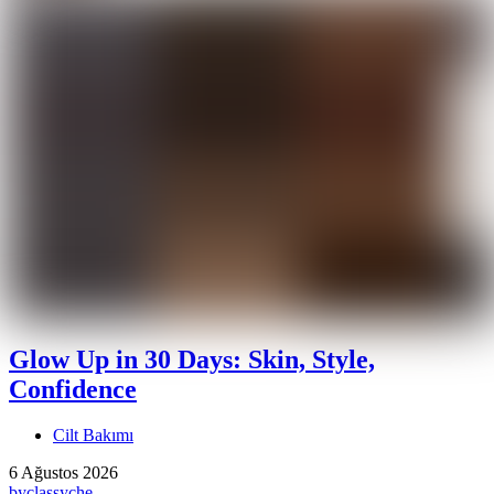
Glow Up in 30 Days: Skin, Style,
Confidence
Cilt Bakımı
6 Ağustos 2026
by
classyche