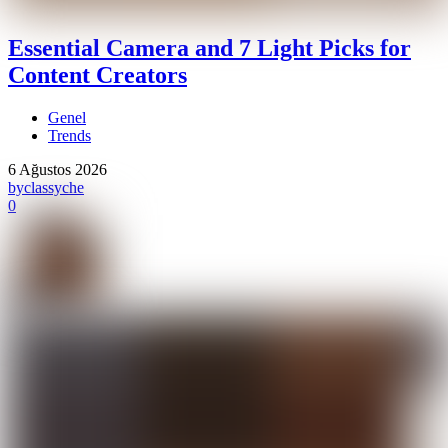
Essential Camera and 7 Light Picks for
Content Creators
Genel
Trends
6 Ağustos 2026
by
classyche
0