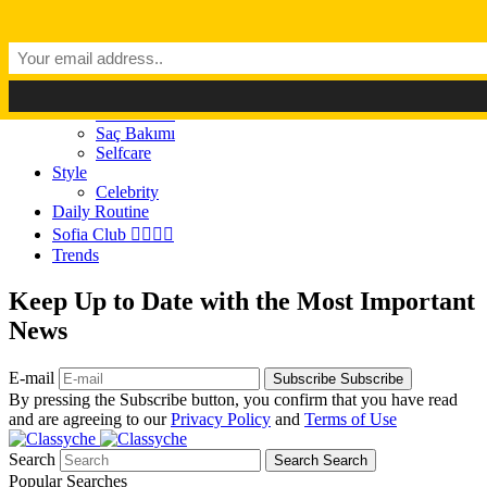
Dark Mode
Light Mode
Classyché
Güzellik
Makyaj (Make up)
Cilt Bakımı
Saç Bakımı
Selfcare
Style
Celebrity
Daily Routine
Sofia Club 👩‍❤️‍💋‍👨
Trends
Keep Up to Date with the Most Important
News
E-mail
Subscribe
Subscribe
By pressing the Subscribe button, you confirm that you have read
and are agreeing to our
Privacy Policy
and
Terms of Use
Search
Search
Search
Popular Searches