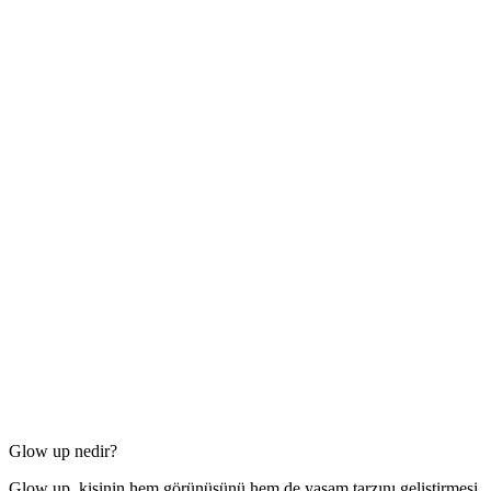
Glow up nedir?
Glow up, kişinin hem görünüşünü hem de yaşam tarzını geliştirmesi