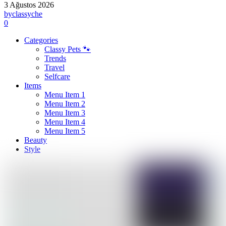
3 Ağustos 2026
by
classyche
0
Categories
Classy Pets 🐾
Trends
Travel
Selfcare
Items
Menu Item 1
Menu Item 2
Menu Item 3
Menu Item 4
Menu Item 5
Beauty
Style