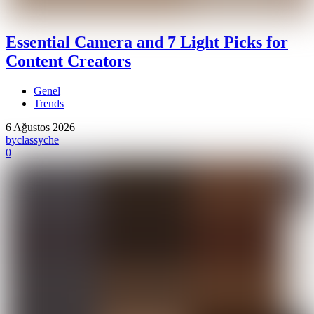
Essential Camera and 7 Light Picks for
Content Creators
Genel
Trends
6 Ağustos 2026
by
classyche
0