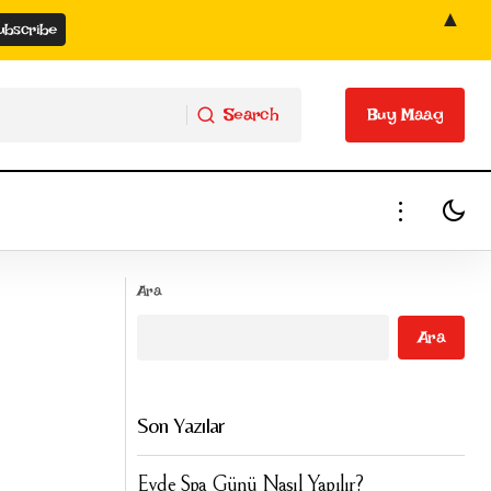
▲
Search
Buy Maag
Search
Buy Maag
Doğru Adımlarla Günü Başlat: Sabah Cilt
Ara
Bakımı Rutini
Ara
Son Yazılar
Evde Spa Günü Nasıl Yapılır?