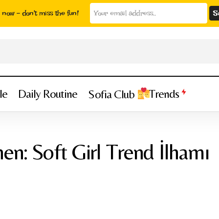
now - don't miss the fun!
le
Daily Routine
Trends
Sofia Club
Minimal ve Feminen: Soft Girl Trend İlhamı
Style
en: Soft Girl Trend İlhamı