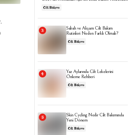
Cilt Bakımı
.
Sabah ve Akşam Cilt Bakım
a
Rutinleri Neden Farklı Olmalı?
Cilt Bakımı
Yaz Aylarında Cilt Lekelerini
Önleme Rehberi
Cilt Bakımı
Skin Cycling Nedir Cilt Bakımında
Yeni Dönem
Cilt Bakımı