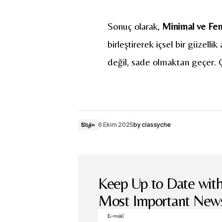
Sonuç olarak,
Minimal ve Fem
birleştirerek içsel bir güzelli
değil, sade olmaktan geçer. Ç
6 Ekim 2025
by
classyche
Style
Keep Up to Date with
Most Important New
E-mail