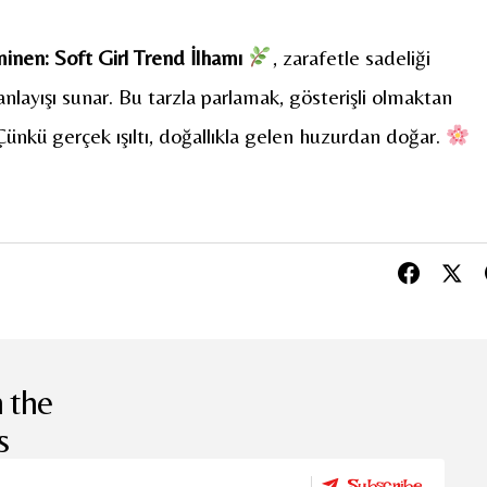
inen: Soft Girl Trend İlhamı
, zarafetle sadeliği
k anlayışı sunar. Bu tarzla parlamak, gösterişli olmaktan
ünkü gerçek ışıltı, doğallıkla gelen huzurdan doğar.
 the
s
Subscribe