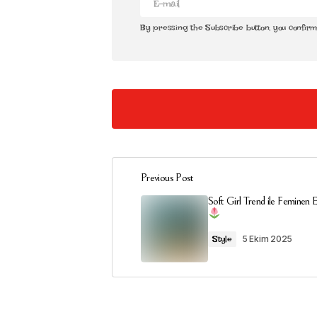
By pressing the Subscribe button, you confir
**backbiome**
Previous Post
Mitolyn is a carefully developed, plant-ba
Soft Girl Trend ile Feminen E
healthy, lasting weight management.
backbiome
30 Ocak 2026 at 18:11
5 Ekim 2025
Style
Yanıtla