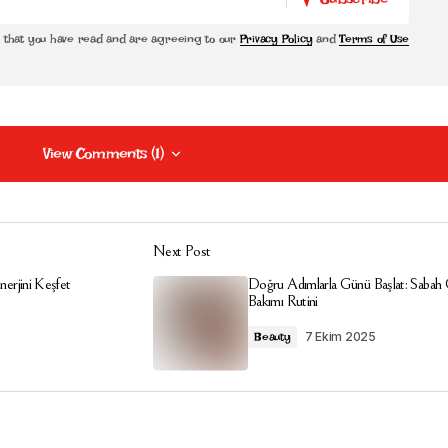
Subscribe
m that you have read and are agreeing to our
Privacy Policy
and
Terms of Use
View Comments (1)
View Comments (1)
Next Post
sed formula created to help support metabolic efficiency and encour
nerjini Keşfet
Doğru Adımlarla Günü Başlat: Sabah C
Bakımı Rutini
7 Ekim 2025
Beauty