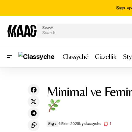
Sign-up 
Search
Classyché
Güzellik
Sty
Soft Girl Trend ile Feminen Enerjini
Keşfet
Minimal ve Femin
6 Ekim 2025
by
classyche
1
Style