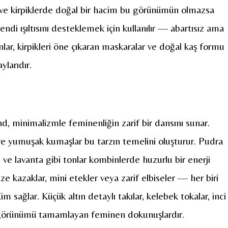
ıcı ve kirpiklerde doğal bir hacim bu görünümün olmazsa
kendi ışıltısını desteklemek için kullanılır — abartısız ama
nlar, kirpikleri öne çıkaran maskaralar ve doğal kaş formu
ylarıdır.
end, minimalizmle feminenliğin zarif bir dansını sunar.
ve yumuşak kumaşlar bu tarzın temelini oluşturur. Pudra
 ve lavanta gibi tonlar kombinlerde huzurlu bir enerji
size kazaklar, mini etekler veya zarif elbiseler — her biri
m sağlar. Küçük altın detaylı takılar, kelebek tokalar, inci
, görünümü tamamlayan feminen dokunuşlardır.