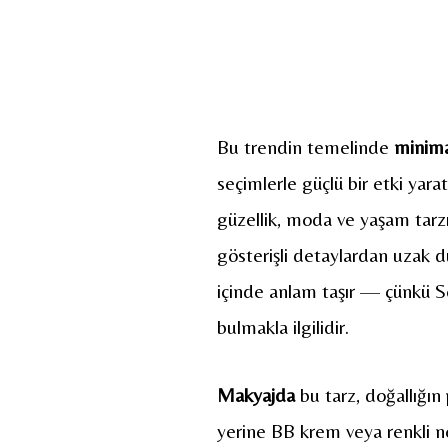
Bu trendin temelinde
minim
seçimlerle güçlü bir etki yara
güzellik, moda ve yaşam tarz
gösterişli detaylardan uzak du
içinde anlam taşır — çünkü Sof
bulmakla ilgilidir.
Makyajda
bu tarz, doğallığın
yerine BB krem veya renkli nem