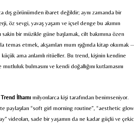
ca dış görünümden ibaret değildir; aynı zamanda bir
rji, öz sevgi, yavaş yaşam ve içsel denge bu akımın
ı sakin bir müzikle güne başlamak, cilt bakımına özen
yla temas etmek, akşamları mum ışığında kitap okumak 
 küçük ama anlamlı ritüeller. Bu trend, kişinin kendine
e mutluluk bulmasını ve kendi doğallığını kutlamasını
l Trend İlhamı
milyonlarca kişi tarafından benimseniyor.
’te paylaşılan “soft girl morning routine”, “aesthetic glow
” videoları, sade bir yaşamın da ne kadar güçlü ve çekic