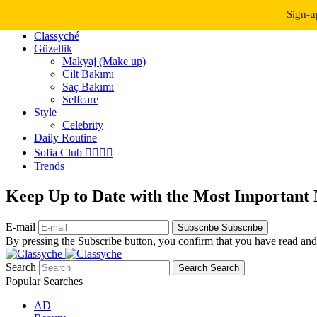
Dark Mode
Light Mode
Sign-u
Classyché
Güzellik
Makyaj (Make up)
Cilt Bakımı
Saç Bakımı
Selfcare
Style
Celebrity
Daily Routine
Sofia Club 👩‍❤️‍💋‍👨
Trends
Keep Up to Date with the Most Important
E-mail
Subscribe
Subscribe
By pressing the Subscribe button, you confirm that you have read and
Search
Search
Search
Popular Searches
AD