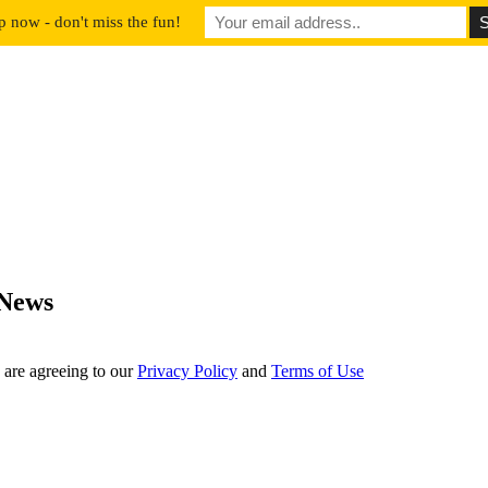
p now - don't miss the fun!
 News
 are agreeing to our
Privacy Policy
and
Terms of Use