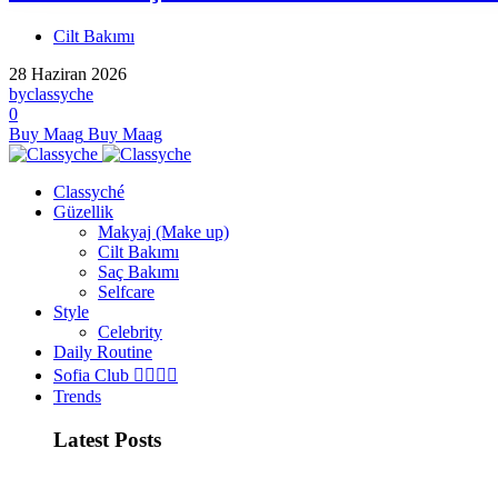
Cilt Bakımı
28 Haziran 2026
by
classyche
0
Buy Maag
Buy Maag
Classyché
Güzellik
Makyaj (Make up)
Cilt Bakımı
Saç Bakımı
Selfcare
Style
Celebrity
Daily Routine
Sofia Club 👩‍❤️‍💋‍👨
Trends
Latest Posts