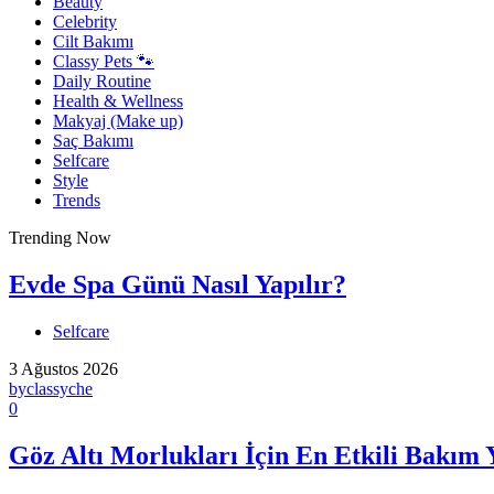
Beauty
Celebrity
Cilt Bakımı
Classy Pets 🐾
Daily Routine
Health & Wellness
Makyaj (Make up)
Saç Bakımı
Selfcare
Style
Trends
Trending Now
Evde Spa Günü Nasıl Yapılır?
Selfcare
3 Ağustos 2026
by
classyche
0
Göz Altı Morlukları İçin En Etkili Bakım