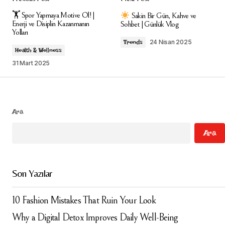
E-posta adresiniz yayınlanmayacak.
Gerekli
🏋️ Spor Yapmaya Motive Ol! |
Sakin Bir Gün, Kahve ve
alanlar
*
ile işaretlenmişlerdir
Enerji ve Disiplin Kazanmanın
Sohbet | Günlük Vlog
Yolları
24 Nisan 2025
Trends
Comment
*
Health & Wellness
31 Mart 2025
Your Name
*
Ara
Ara
Your E-mail
*
Daha sonraki yorumlarımda kullanılması için adım, e-
Son Yazılar
posta adresim ve site adresim bu tarayıcıya
kaydedilsin.
10 Fashion Mistakes That Ruin Your Look
Submit Comment
Why a Digital Detox Improves Daily Well-Being