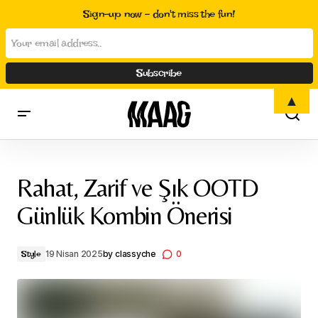
Sign-up now - don't miss the fun!
▲
Rahat, Zarif ve Şık OOTD Günlük Kombin Önerisi
Rahat, Zarif ve Şık OOTD
Günlük Kombin Önerisi
19 Nisan 2025
by
classyche
0
Style