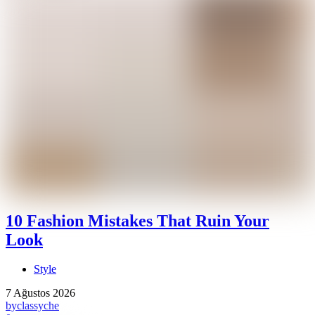
10 Fashion Mistakes That Ruin Your
Look
Style
7 Ağustos 2026
by
classyche