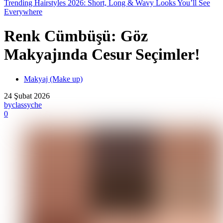
Trending Hairstyles 2026: Short, Long & Wavy Looks You’ll See
Everywhere
Renk Cümbüşü: Göz
Makyajında Cesur Seçimler!
Makyaj (Make up)
24 Şubat 2026
by
classyche
0