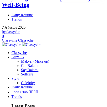
Well-Being
Daily Routine
Trends
7 Ağustos 2026
by
classyche
0
Classyche
Classyche
Classyché
Güzellik
Makyaj (Make up)
Cilt Bakımı
Saç Bakımı
Selfcare
Style
Celebrity
Daily Routine
Sofia Club 👩‍❤️‍💋‍👨
Trends
Latest Posts