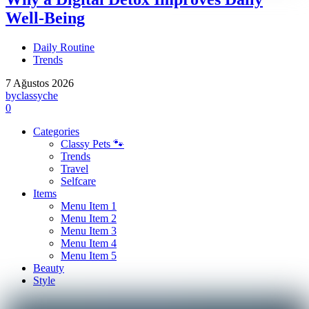
Well-Being
Daily Routine
Trends
7 Ağustos 2026
by
classyche
0
Categories
Classy Pets 🐾
Trends
Travel
Selfcare
Items
Menu Item 1
Menu Item 2
Menu Item 3
Menu Item 4
Menu Item 5
Beauty
Style