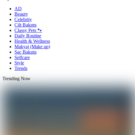
AD
Beauty
Celebrity
Cilt Bakımı
Classy Pets 🐾
Daily Routine
Health & Wellness
Makyaj (Make up)
Saç Bakımı
Selfcare
Style
Trends
Trending Now