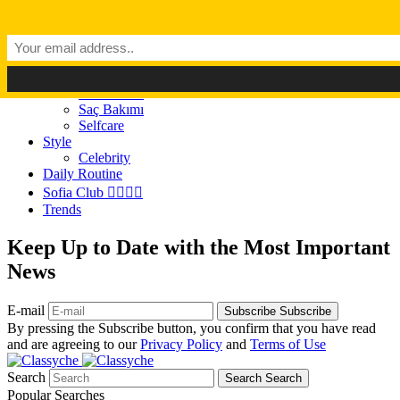
Dark Mode
Light Mode
Classyché
Güzellik
Makyaj (Make up)
Cilt Bakımı
Saç Bakımı
Selfcare
Style
Celebrity
Daily Routine
Sofia Club 👩‍❤️‍💋‍👨
Trends
Keep Up to Date with the Most Important
News
E-mail
Subscribe
Subscribe
By pressing the Subscribe button, you confirm that you have read
and are agreeing to our
Privacy Policy
and
Terms of Use
Search
Search
Search
Popular Searches