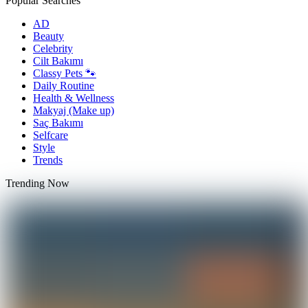
Popular Searches
AD
Beauty
Celebrity
Cilt Bakımı
Classy Pets 🐾
Daily Routine
Health & Wellness
Makyaj (Make up)
Saç Bakımı
Selfcare
Style
Trends
Trending Now