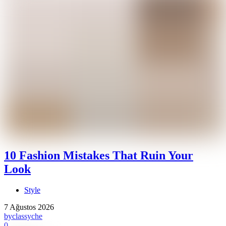
10 Fashion Mistakes That Ruin Your
Look
Style
7 Ağustos 2026
by
classyche
0