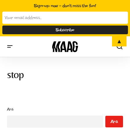
Sign-up now - don't miss the fun!
▲
stop
Ara
Ara