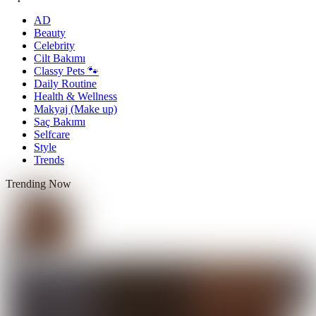
AD
Beauty
Celebrity
Cilt Bakımı
Classy Pets 🐾
Daily Routine
Health & Wellness
Makyaj (Make up)
Saç Bakımı
Selfcare
Style
Trends
Trending Now