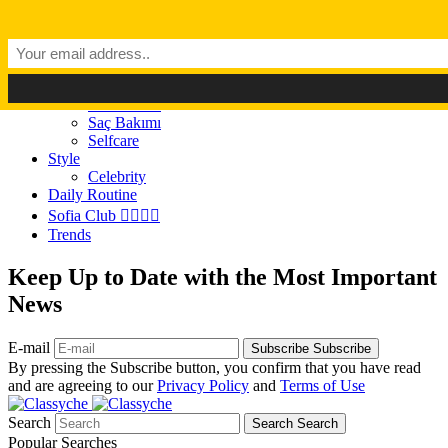
Dark Mode
Light Mode
Classyché
Güzellik
Makyaj (Make up)
Cilt Bakımı
Saç Bakımı
Selfcare
Style
Celebrity
Daily Routine
Sofia Club 👩‍❤️‍💋‍👨
Trends
Keep Up to Date with the Most Important
News
E-mail
Subscribe
Subscribe
By pressing the Subscribe button, you confirm that you have read
and are agreeing to our
Privacy Policy
and
Terms of Use
Search
Search
Search
Popular Searches