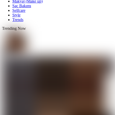
Makyaj (Make up)
Saç Bakımı
Selfcare
Style
Trends
Trending Now