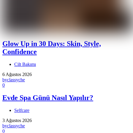
Glow Up in 30 Days: Skin, Style,
Confidence
Cilt Bakımı
6 Ağustos 2026
by
classyche
0
Evde Spa Günü Nasıl Yapılır?
Selfcare
3 Ağustos 2026
by
classyche
0