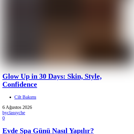
Glow Up in 30 Days: Skin, Style,
Confidence
Cilt Bakımı
6 Ağustos 2026
by
classyche
0
Evde Spa Günü Nasıl Yapılır?