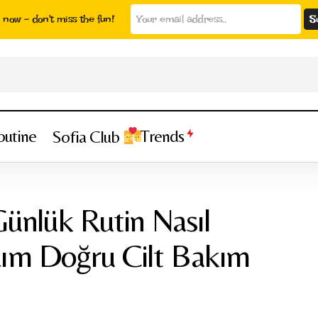
now - don't miss the fun!
outine
Trends
Sofia Club
lt Tipine Göre Günlük Rutin Nasıl Olmalı? Adım Adım Doğru C
ralaması
Günlük Rutin Nasıl
ım Doğru Cilt Bakım