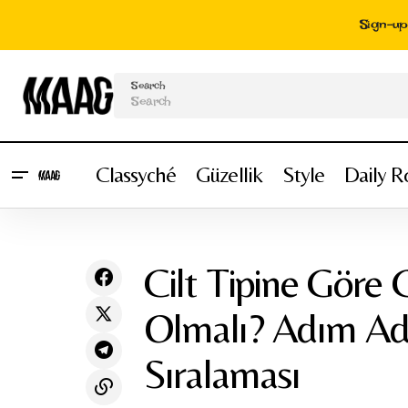
Sign-up 
Search
Classyché
Güzellik
Style
Daily R
Ci
Cilt Bakımı
TikTok’ta Viral Olmanın 10 Etkili Yolu (2026
Sı
Güncel Algoritma Taktikleri)
Genel
Cilt Tipine Göre 
Olmalı? Adım Ad
Sıralaması