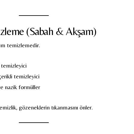
izleme (Sabah & Akşam)
adım temizlemedir.
k temizleyici
erikli temizleyici
e nazik formüller
mizlik, gözeneklerin tıkanmasını önler.