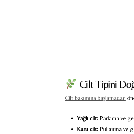
Cilt Tipini D
Cilt bakımına başlamadan
önc
Yağlı cilt:
Parlama ve ge
Kuru cilt:
Pullanma ve ger