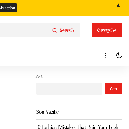
▲
Search
Classyche
Search
Classyche
ilt Bakım
That Girl Routine ile Hayatını Düzenle:
Ara
Sağlıklı Alışkanlıklar ve Motivasyon Rehberi
Ara
Son Yazılar
10 Fashion Mistakes That Ruin Your Look