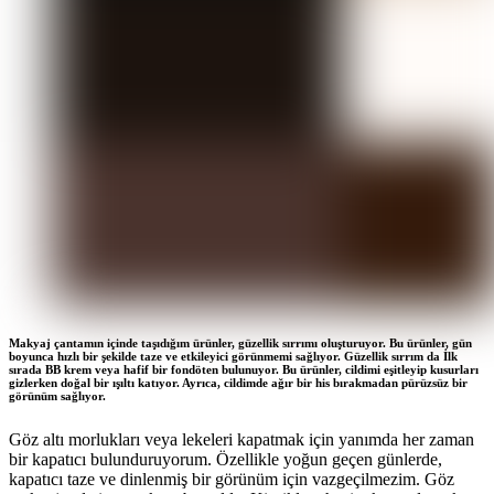
Makyaj çantamın içinde taşıdığım ürünler, güzellik sırrımı oluşturuyor. Bu ürünler, gün
boyunca hızlı bir şekilde taze ve etkileyici görünmemi sağlıyor. Güzellik sırrım da İlk
sırada BB krem veya hafif bir fondöten bulunuyor. Bu ürünler, cildimi eşitleyip kusurları
gizlerken doğal bir ışıltı katıyor. Ayrıca, cildimde ağır bir his bırakmadan pürüzsüz bir
görünüm sağlıyor.
Göz altı morlukları veya lekeleri kapatmak için yanımda her zaman
bir kapatıcı bulunduruyorum. Özellikle yoğun geçen günlerde,
kapatıcı taze ve dinlenmiş bir görünüm için vazgeçilmezim. Göz