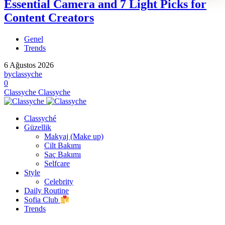
Essential Camera and 7 Light Picks for
Content Creators
Genel
Trends
6 Ağustos 2026
by
classyche
0
Classyche
Classyche
Classyché
Güzellik
Makyaj (Make up)
Cilt Bakımı
Saç Bakımı
Selfcare
Style
Celebrity
Daily Routine
Sofia Club
Trends