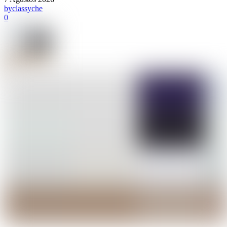
by
classyche
0