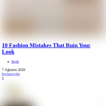
10 Fashion Mistakes That Ruin Your
Look
Style
7 Ağustos 2026
by
classyche
0