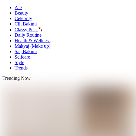
AD
Beauty
Celebrity
Cilt Bakımı
Classy Pets
Daily Routine
Health & Wellness
Makyaj (Make up)
Saç Bakımı
Selfcare
Style
Trends
Trending Now