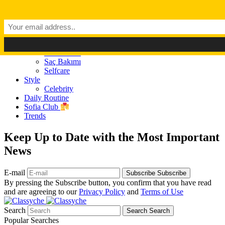
Dark Mode
Light Mode
Classyché
Güzellik
Makyaj (Make up)
Cilt Bakımı
Saç Bakımı
Selfcare
Style
Celebrity
Daily Routine
Sofia Club
Trends
Keep Up to Date with the Most Important
News
E-mail
Subscribe
Subscribe
By pressing the Subscribe button, you confirm that you have read
and are agreeing to our
Privacy Policy
and
Terms of Use
Search
Search
Search
Popular Searches