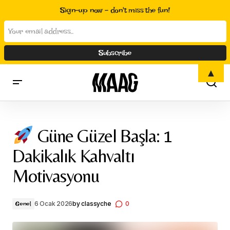
Sign-up now - don't miss the fun!
▲
Güne Güzel Başla: 1 Dakikalık Kahvaltı Motivasyonu
Güne Güzel Başla: 1
Dakikalık Kahvaltı
Motivasyonu
6 Ocak 2026
by
classyche
0
Genel