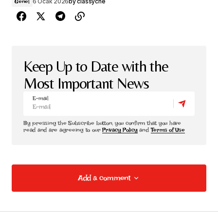
6 Ocak 2026
by
classyche
Genel
Keep Up to Date with the
Most Important News
E-mail
By pressing the Subscribe button, you confirm that you have
read and are agreeing to our
Privacy Policy
and
Terms of Use
Add a comment
Add a comment