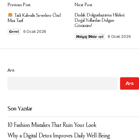
Previous Post
Next Post
E-posta adresiniz yayınlanmayacak.
Gerekli
Dudak Dolgunlaştırma Hileleri:
Tatlı Kahvaltı Severlere Özel
alanlar
*
ile işaretlenmişlerdir
Doğal Yollardan Dolgun
Mini Tarif
Görünüm!
6 Ocak 2026
Genel
Comment
*
8 Ocak 2026
Makyaj (Make up)
Ara
Your Name
*
Ara
Your E-mail
*
Son Yazılar
Daha sonraki yorumlarımda kullanılması için adım, e-
posta adresim ve site adresim bu tarayıcıya
kaydedilsin.
10 Fashion Mistakes That Ruin Your Look
Why a Digital Detox Improves Daily Well-Being
Submit Comment