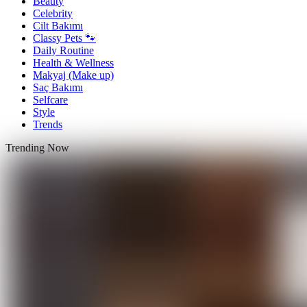
Beauty
Celebrity
Cilt Bakımı
Classy Pets 🐾
Daily Routine
Health & Wellness
Makyaj (Make up)
Saç Bakımı
Selfcare
Style
Trends
Trending Now