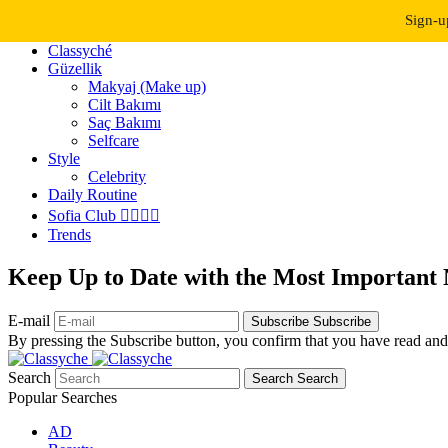
Dark Mode
Light Mode
Sign-u
Classyché
Güzellik
Makyaj (Make up)
Cilt Bakımı
Saç Bakımı
Selfcare
Style
Celebrity
Daily Routine
Sofia Club 👩‍❤️‍💋‍👨
Trends
Keep Up to Date with the Most Important
E-mail
Subscribe
Subscribe
By pressing the Subscribe button, you confirm that you have read and
Search
Search
Search
Popular Searches
AD