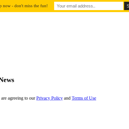
p now - don't miss the fun!
 News
 are agreeing to our
Privacy Policy
and
Terms of Use