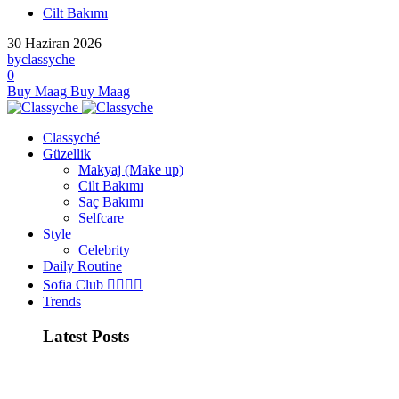
Cilt Bakımı
30 Haziran 2026
by
classyche
0
Buy Maag
Buy Maag
Classyché
Güzellik
Makyaj (Make up)
Cilt Bakımı
Saç Bakımı
Selfcare
Style
Celebrity
Daily Routine
Sofia Club 👩‍❤️‍💋‍👨
Trends
Latest Posts