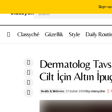
Sign-up 
Search
Classyché
Güzellik
Style
Daily Routi
Uzmanlardan Sağlıklı ve Genç Cilt Sırları
Health 
(Dermatolog Önerileri)
Dermatolog Tavsiy
Cilt İçin Altın İpuç
21 Şubat 2026
by
classyche
1
Health & Wellness