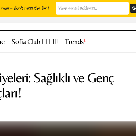
now - don't miss the fun!
ne
Sofia Club 👩‍❤️‍💋‍👨
Trends
Dermatolog Tavsiyeleri: Sağlıklı ve Genç Cilt İçin Altın İ
& Wellness
eleri: Sağlıklı ve Genç
ları!