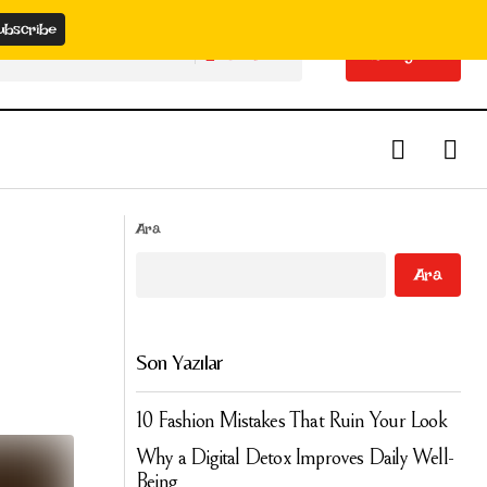
Search
Classyche
Search
Classyche
Göz Alıcı Kaşlar: Mükemmel Kaş Çizimi İçin
puçları!
Ara
İpuçları!
Ara
Son Yazılar
10 Fashion Mistakes That Ruin Your Look
Why a Digital Detox Improves Daily Well-
Being