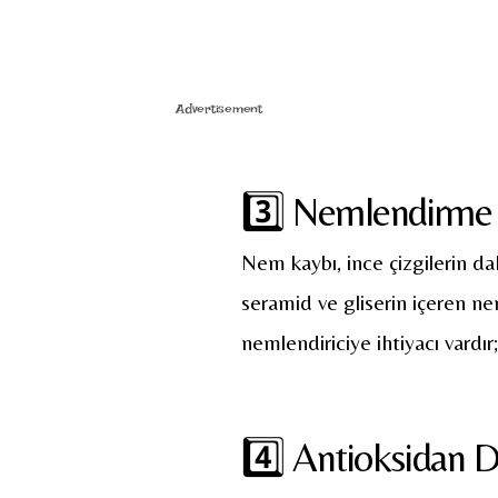
Advertisement
3️⃣ Nemlendirme 
Nem kaybı, ince çizgilerin da
seramid ve gliserin içeren nemle
nemlendiriciye ihtiyacı vardı
4️⃣ Antioksidan D