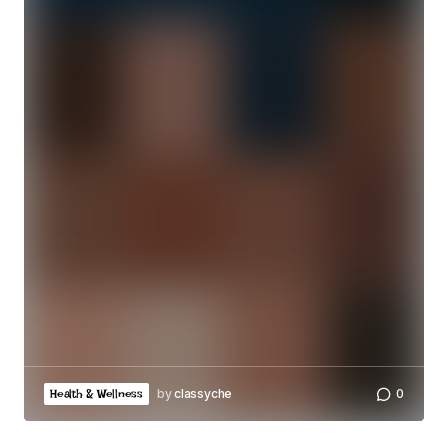
by
classyche
0
Health & Wellness