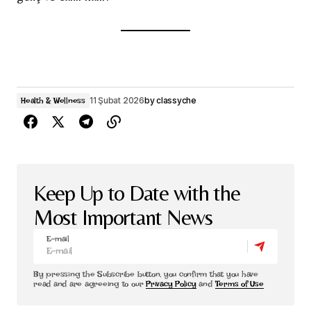
11 Şubat 2026
by
classyche
Health & Wellness
Keep Up to Date with the
Most Important News
E-mail
By pressing the Subscribe button, you confirm that you have
read and are agreeing to our
Privacy Policy
and
Terms of Use