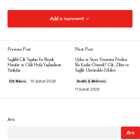
Add a comment
Add a comment
Previous Post
Next Post
E-posta adresiniz yayınlanmayacak.
Gerekli
Sağlıklı Cilt Yapılan En Büyük
Uyku ve Stres Yönetimi Neden
alanlar
*
ile işaretlenmişlerdir
Hatalar ve Cildi Hızla Yaşlandıran
Bu Kadar Önemli? Cilt, Zihin ve
Yanlışlar
Sağlık Üzerindeki Etkileri
Comment
*
10 Şubat 2026
Cilt Bakımı
Health & Wellness
11 Şubat 2026
Your Name
*
Ara
Ara
Your E-mail
*