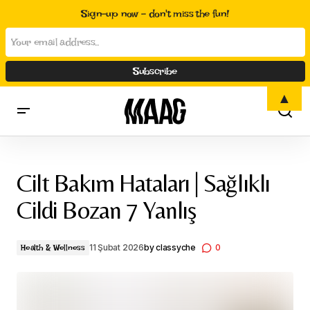
Sign-up now - don't miss the fun!
▲
Cilt Bakım Hataları | Sağlıklı Cildi Bozan 7 Yanlış
Cilt Bakım Hataları | Sağlıklı
Cildi Bozan 7 Yanlış
11 Şubat 2026
by
classyche
0
Health & Wellness