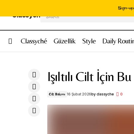
Sign-up 
Search
Classyché
Güzellik
Style
Daily Routi
Beslenme ve Su Tüketimi Cilde Yansır:
Işıltılı ve Sağlıklı Cilt İçin Doğru Beslenme
Rehberi
Işıltılı Cilt İçin
16 Şubat 2026
by
classyche
0
Cilt Bakımı