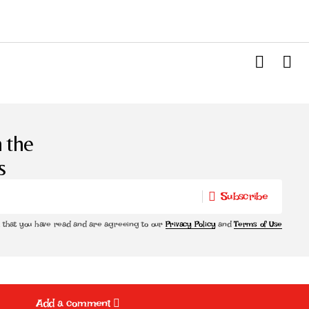
 the
s
Subscribe
Subscribe
m that you have read and are agreeing to our
Privacy Policy
and
Terms of Use
Add a comment