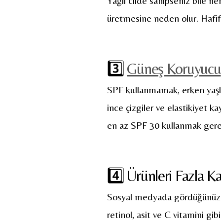
Yağlı cilde sahipseniz bile ne
üretmesine neden olur. Hafif, 
3️⃣
Güneş Koruyucu
SPF kullanmamak, erken yaşla
ince çizgiler ve elastikiyet k
en az SPF 30 kullanmak gere
4️⃣ Ürünleri Fazla K
Sosyal medyada gördüğünüz he
retinol, asit ve C vitamini gibi 