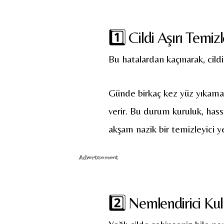
1️⃣ Cildi Aşırı Temi
Bu hatalardan kaçınarak, cildin
Günde birkaç kez yüz yıkamak 
verir. Bu durum kuruluk, hass
akşam nazik bir temizleyici ye
Advertisement
2️⃣ Nemlendirici K