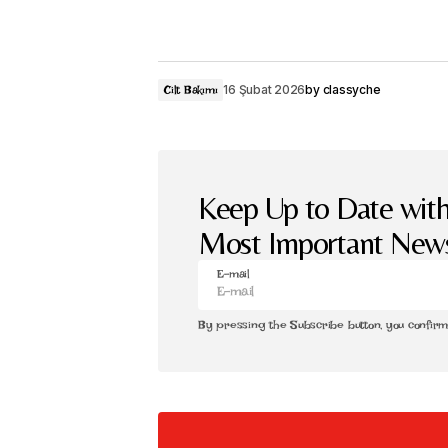
16 Şubat 2026
by
classyche
Cilt Bakımı
Keep Up to Date with
Most Important New
E-mail
By pressing the Subscribe button, you confir