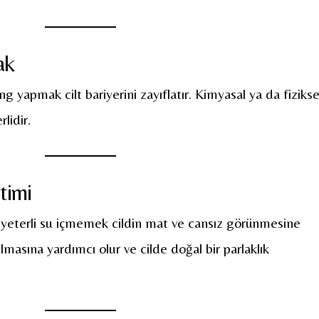
ak
g yapmak cilt bariyerini zayıflatır. Kimyasal ya da fizikse
lidir.
timi
k yeterli su içmemek cildin mat ve cansız görünmesine
ılmasına yardımcı olur ve cilde doğal bir parlaklık