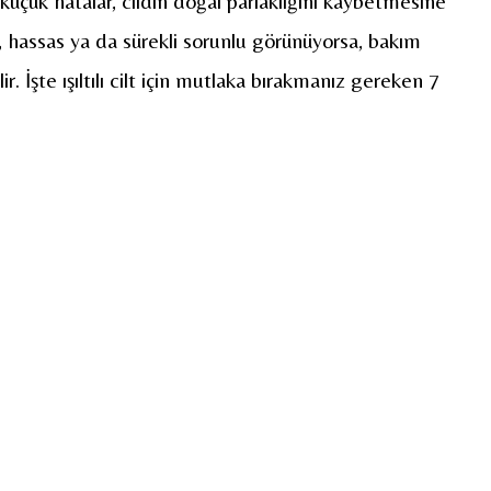
üçük hatalar, cildin doğal parlaklığını kaybetmesine
, hassas ya da sürekli sorunlu görünüyorsa, bakım
lir. İşte ışıltılı cilt için mutlaka bırakmanız gereken 7