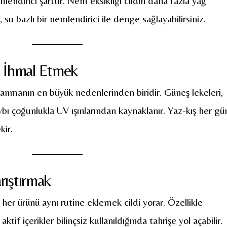
mlendirici şarttır. Nem eksikliği cildin daha fazla yağ
su bazlı bir nemlendirici ile denge sağlayabilirsiniz.
İhmal Etmek
nmanın en büyük nedenlerinden biridir. Güneş lekeleri,
aybı çoğunlukla UV ışınlarından kaynaklanır. Yaz-kış her gü
kir.
arıştırmak
r ürünü aynı rutine eklemek cildi yorar. Özellikle
aktif içerikler bilinçsiz kullanıldığında tahrişe yol açabilir.