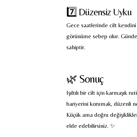
7️⃣ Düzensiz Uyku
Gece saatlerinde cilt kendini 
görünüme sebep olur. Günde o
sahiptir.
🌿 Sonuç
Işıltılı bir cilt için karmaşık r
bariyerini korumak, düzenli
Küçük ama doğru değişiklikler
elde edebilirsiniz. ✨