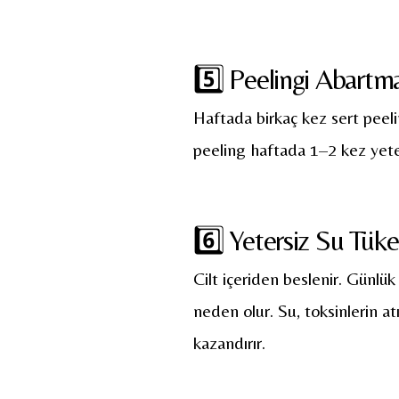
5️⃣ Peelingi Abartm
Haftada birkaç kez sert peelin
peeling haftada 1–2 kez yeter
6️⃣ Yetersiz Su Tüke
Cilt içeriden beslenir. Günlü
neden olur. Su, toksinlerin at
kazandırır.