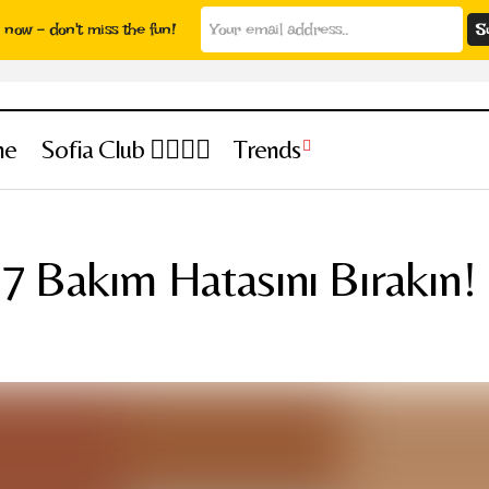
now - don't miss the fun!
ne
Sofia Club 👩‍❤️‍💋‍👨
Trends
Işıltılı Cilt İçin Bu 7 Bakım Hatasını Bırakın!
Cilt Bakımı
 Bu 7 Bakım Hatasını Bırakın!