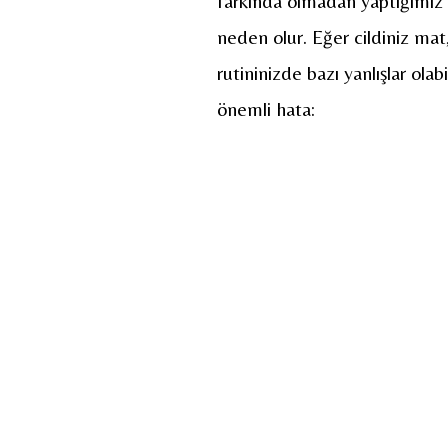
farkında olmadan yaptığımız k
neden olur. Eğer cildiniz mat
rutininizde bazı yanlışlar olabi
önemli hata: