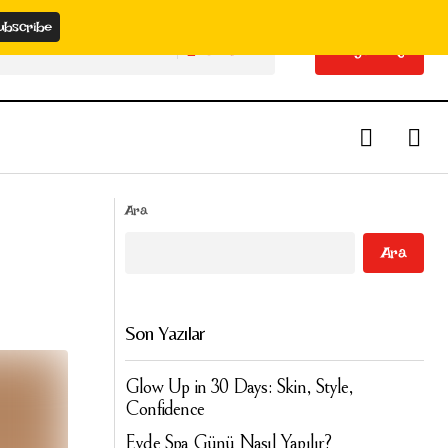
Search
Buy Maag
Search
Buy Maag
Cilt Bakımında En Sık Yapılan 7 Yanlış
Ara
(Uzman Uyarıyor!)
Ara
Son Yazılar
Glow Up in 30 Days: Skin, Style,
Confidence
Evde Spa Günü Nasıl Yapılır?