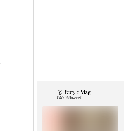
n
@lifestyle Mag
127k Followers